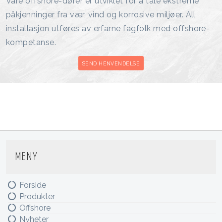
Våre offshore-dører er utviklet for å tåle ekstreme
påkjenninger fra vær, vind og korrosive miljøer. All
installasjon utføres av erfarne fagfolk med offshore-
kompetanse.
SEND HENVENDELSE
MENY
Forside
Produkter
Offshore
Nyheter