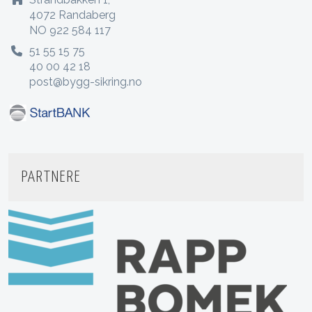
4072 Randaberg
NO 922 584 117
51 55 15 75
40 00 42 18
post@bygg-sikring.no
PARTNERE